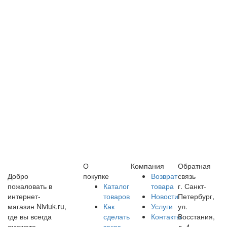
О
Компания
Обратная
Добро
покупке
Возврат
связь
пожаловать в
Каталог
товара
г. Санкт-
интернет-
товаров
Новости
Петербург,
магазин Niviuk.ru,
Как
Услуги
ул.
где вы всегда
сделать
Контакты
Восстания,
сможете
заказ
д. 4