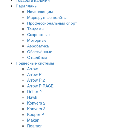
Товары в наличии
Парапланы
Начинающим
Маршрутные полёты
Профессиональный спорт
Тандемы
Скоростные
Моторные
Аэробатика
Облегчённые
С налётом
Подвесные системы
Arrow
Arrow P
Arrow P 2
Arrow P RACE
Drifter 2
Hawk
Konvers 2
Konvers 3
Kooper P
Makan
Roamer