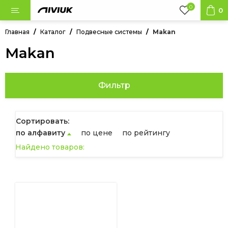
0
0
Главная
Каталог
Подвесные системы
Makan
Makan
 в наличии
Фильтр
ланы
Сортировать:
сные системы
по алфавиту
по цене
по рейтингу
Найдено товаров:
ровка
ки
суары