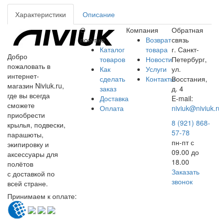
Характеристики
Описание
О
Компания
Обратная
покупке
Возврат
связь
Каталог
товара
г. Санкт-
Добро
товаров
Новости
Петербург,
пожаловать в
Как
Услуги
ул.
интернет-
сделать
Контакты
Восстания,
магазин Niviuk.ru,
заказ
д. 4
где вы всегда
Доставка
E-mail:
сможете
Оплата
niviuk@niviuk.r
приобрести
8 (921) 868-
крылья, подвески,
57-78
парашюты,
пн-пт с
экипировку и
09.00 до
аксессуары для
18.00
полётов
Заказать
с доставкой по
звонок
всей стране.
Принимаем к оплате: