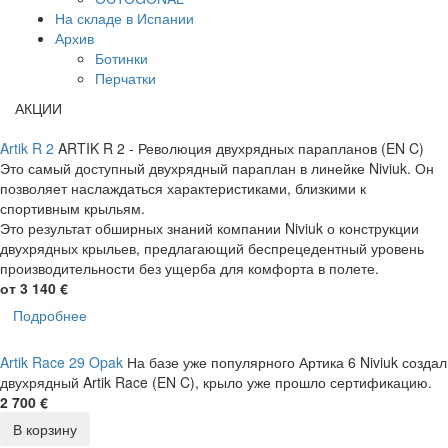
На складе в Испании
Архив
Ботинки
Перчатки
АКЦИИ
Artik R 2
ARTIK R 2 - Революция двухрядных парапланов (EN C)
Это самый доступный двухрядный параплан в линейке Niviuk. Он
позволяет наслаждаться характеристиками, близкими к
спортивным крыльям.
Это результат обширных знаний компании Niviuk о конструкции
двухрядных крыльев, предлагающий беспрецедентный уровень
производительности без ущерба для комфорта в полете.
от 3 140 €
Подробнее
Artik Race 29 Opak
На базе уже популярного Артика 6 Niviuk создал
двухрядный Artik Race (EN C), крыло уже прошло сертификацию.
2 700 €
В корзину