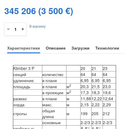
345 206
345 206
(3 500 €)
В корзину
Характеристики
Описание
Загрузки
Технологии
Klimber 3 P
20
21
23
секций
количество
64
64
64
удлинение
в плане
6,95
6,95
6,95
2
площадь
в плане
м
20,3
21,5
23,0
2
в проекции
м
17,3
18,3
19,6
размах
в плане
м
11,88
12,22
12,64
хорда
макс.
м
2,15
2,22
2,29
общая
стропы
м
199
205
212
длина
основные
2-2/3
2-2/3
2-2/3
свободные
A-A'/
А-A'/