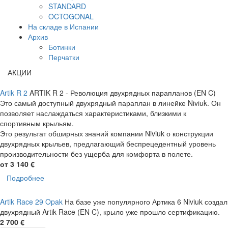
STANDARD
OCTOGONAL
На складе в Испании
Архив
Ботинки
Перчатки
АКЦИИ
Artik R 2
ARTIK R 2 - Революция двухрядных парапланов (EN C)
Это самый доступный двухрядный параплан в линейке Niviuk. Он
позволяет наслаждаться характеристиками, близкими к
спортивным крыльям.
Это результат обширных знаний компании Niviuk о конструкции
двухрядных крыльев, предлагающий беспрецедентный уровень
производительности без ущерба для комфорта в полете.
от 3 140 €
Подробнее
Artik Race 29 Opak
На базе уже популярного Артика 6 Niviuk создал
двухрядный Artik Race (EN C), крыло уже прошло сертификацию.
2 700 €