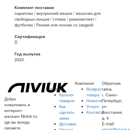
Комплект поставки
параплан / внутренний мешок / мешочек для
свободных концов / стяжка / ремкомплект /
футболка / Рюкзак или пончик со скидкой
Сертификация
D
Год выпуска
2023
О
Компания
Обратная
покупке
Возврат
связь
Каталог
товара
г. Санкт-
Добро
товаров
Новости
Петербург,
пожаловать в
Как
Услуги
ул.
интернет-
сделать
Контакты
Восстания,
магазин Niviuk.ru,
заказ
д. 4
где вы всегда
Доставка
E-mail:
сможете
Оплата
niviuk@niviuk.r