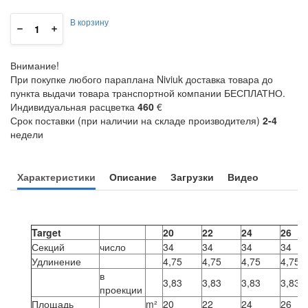
В корзину
Внимание!
При покупке любого
параплана Niviuk
доставка товара до
пункта выдачи товара транспортной компании БЕСПЛАТНО.
Индивидуальная расцветка
460
€
Срок поставки (при наличии на складе производителя)
2-4
недели
Характеристики
Описание
Загрузки
Видео
Target
20
22
24
26
Секций
число
34
34
34
34
Удлинение
4,75
4,75
4,75
4,75
в
3,83
3,83
3,83
3,83
проекции
Площадь
m²
20
22
24
26