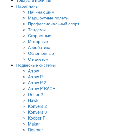
Товары в наличии
Парапланы
Начинающим
Маршрутные полёты
Профессиональный спорт
Тандемы
Скоростные
Моторные
Аэробатика
Облегчённые
С налётом
Подвесные системы
Arrow
Arrow P
Arrow P 2
Arrow P RACE
Drifter 2
Hawk
Konvers 2
Konvers 3
Kooper P
Makan
Roamer