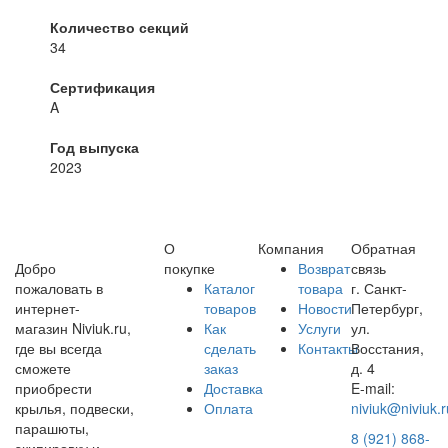
Количество секций
34
Сертификация
A
Год выпуска
2023
О
Компания
Обратная
Добро
покупке
Возврат
связь
пожаловать в
Каталог
товара
г. Санкт-
интернет-
товаров
Новости
Петербург,
магазин Niviuk.ru,
Как
Услуги
ул.
где вы всегда
сделать
Контакты
Восстания,
сможете
заказ
д. 4
приобрести
Доставка
E-mail:
крылья, подвески,
Оплата
niviuk@niviuk.r
парашюты,
8 (921) 868-
экипировку и