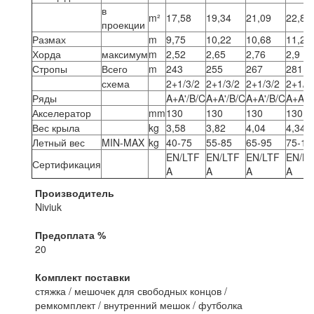
в
m²
17,58
19,34
21,09
22,85
проекции
Размах
m
9,75
10,22
10,68
11,22
Хорда
максимум
m
2,52
2,65
2,76
2,9
Стропы
Всего
m
243
255
267
281
схема
2+1/3/2
2+1/3/2
2+1/3/2
2+1/3
Ряды
A+A'/B/C
A+A'/B/C
A+A'/B/C
A+A'/
Акселератор
mm
130
130
130
130
Вес крыла
kg
3,58
3,82
4,04
4,34
Летный вес
MIN-MAX
kg
40-75
55-85
65-95
75-10
EN/LTF
EN/LTF
EN/LTF
EN/LT
Сертификация
A
A
A
A
Производитель
Niviuk
Предоплата %
20
Комплект поставки
стяжка / мешочек для свободных концов /
ремкомплект / внутренний мешок / футболка