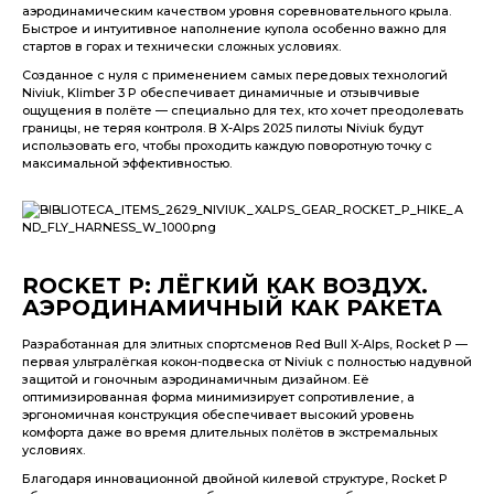
аэродинамическим качеством уровня соревновательного крыла.
Быстрое и интуитивное наполнение купола особенно важно для
стартов в горах и технически сложных условиях.
Созданное с нуля с применением самых передовых технологий
Niviuk, Klimber 3 P обеспечивает динамичные и отзывчивые
ощущения в полёте — специально для тех, кто хочет преодолевать
границы, не теряя контроля. В X-Alps 2025 пилоты Niviuk будут
использовать его, чтобы проходить каждую поворотную точку с
максимальной эффективностью.
ROCKET P: ЛЁГКИЙ КАК ВОЗДУХ.
АЭРОДИНАМИЧНЫЙ КАК РАКЕТА
Разработанная для элитных спортсменов Red Bull X-Alps, Rocket P —
первая ультралёгкая кокон-подвеска от Niviuk с полностью надувной
защитой и гоночным аэродинамичным дизайном. Её
оптимизированная форма минимизирует сопротивление, а
эргономичная конструкция обеспечивает высокий уровень
комфорта даже во время длительных полётов в экстремальных
условиях.
Благодаря инновационной двойной килевой структуре, Rocket P