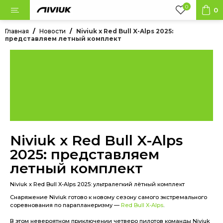
0
0
Главная
Новости
Niviuk x Red Bull X-Alps 2025:
представляем летный комплект
 в наличии
ланы
сные системы
Niviuk x Red Bull X-Alps
2025: представляем
ровка
летный комплект
Niviuk x Red Bull X-Alps 2025: ультралегкий лётный комплект
ки
Снаряжение Niviuk готово к новому сезону самого экстремального
соревнования по парапланеризму —
Red Bull X-Alps
.
суары
В этом невероятном приключении четверо пилотов команды Niviuk