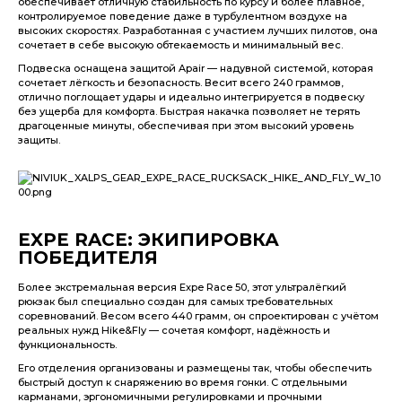
обеспечивает отличную стабильность по курсу и более плавное,
контролируемое поведение даже в турбулентном воздухе на
высоких скоростях. Разработанная с участием лучших пилотов, она
сочетает в себе высокую обтекаемость и минимальный вес.
Подвеска оснащена защитой Apair — надувной системой, которая
сочетает лёгкость и безопасность. Весит всего 240 граммов,
отлично поглощает удары и идеально интегрируется в подвеску
без ущерба для комфорта. Быстрая накачка позволяет не терять
драгоценные минуты, обеспечивая при этом высокий уровень
защиты.
EXPE RACE: ЭКИПИРОВКА
ПОБЕДИТЕЛЯ
Более экстремальная версия Expe Race 50, этот ультралёгкий
рюкзак был специально создан для самых требовательных
соревнований. Весом всего 440 грамм, он спроектирован с учётом
реальных нужд Hike&Fly — сочетая комфорт, надёжность и
функциональность.
Его отделения организованы и размещены так, чтобы обеспечить
быстрый доступ к снаряжению во время гонки. С отдельными
карманами, эргономичными регулировками и прочными