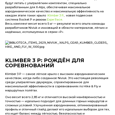
будут летать с ультралёгким комплектом, специально
разработанным для Х-Alps, обеспечивая максимальное
аэродинамическое качество и максимальную эффективность на
ные парашюты
каждом этапе гонки: крыло
Klimber 3 P
, новая подвесная
система Rocket P и рюкзак
Expe Race
.
Весь комплект весит всего 5 кг — результат всего опыта команды
разработчиков Niviuk и инноваций в области материалов, лёгких и
аде в Испании
надёжных, используемых в серии «P».
KLIMBER 3 P: РОЖДЁН ДЛЯ
СОРЕВНОВАНИЙ
Klimber 3 P — самое лёгкое крыло с высоким аэродинамическим
качеством, когда-либо созданное Niviuk. Это настоящая революция
среди ультралёгких двухрядок, спроектированное для
максимальной эффективности в соревнованиях по Hike & Fly и
маршрутных полётах.
Оно весит всего 2,85 кг и отличается высокой манёвренностью и
точностью — идеально подходит для длинных горных маршрутов и
сложных условий. Улучшенная аэродинамика, оптимизированный
профиль и отличный глайд делают его идеальным выбором для тех,
кто ищет баланс между лёгкостью, безопасностью и