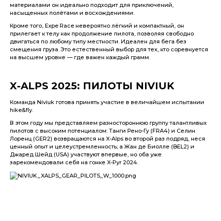
материалами он идеально подходит для приключений,
насыщенных полётами и восхождениями.
Кроме того, Expe Race невероятно лёгкий и компактный, он
прилегает к телу как продолжение пилота, позволяя свободно
двигаться по любому типу местности. Идеален для бега без
смещения груза. Это естественный выбор для тех, кто соревнуется
на высшем уровне — где важен каждый грамм.
X-ALPS 2025: ПИЛОТЫ NIVIUK
Команда Niviuk готова принять участие в величайшем испытании
hike&fly.
В этом году мы представляем разностороннюю группу талантливых
пилотов с высоким потенциалом: Танги Рено-Гу (FRA4) и Селин
Лоренц (GER2) возвращаются на X-Alps во второй раз подряд, неся
ценный опыт и целеустремленность; а Жан де Биолле (BEL2) и
Джаред Шейд (USA) участвуют впервые, но оба уже
зарекомендовали себя на гонке X-Pyr 2024.